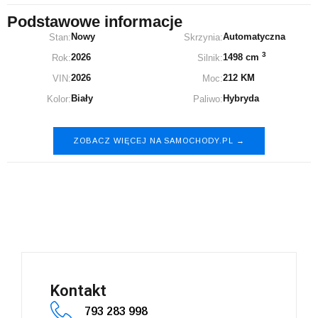
Podstawowe informacje
Nowy
Automatyczna
Stan:
Skrzynia:
3
2026
1498 cm
Rok:
Silnik:
2026
212 KM
VIN:
Moc:
Biały
Hybryda
Kolor:
Paliwo:
ZOBACZ WIĘCEJ NA SAMOCHODY.PL →
BYD Atto 2
Kontakt
793 283 998