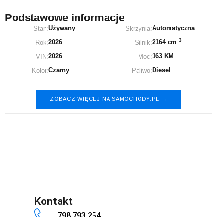
Podstawowe informacje
Używany
Automatyczna
Stan:
Skrzynia:
3
2026
2164 cm
Rok:
Silnik:
2026
163 KM
VIN:
Moc:
Czarny
Diesel
Kolor:
Paliwo:
ZOBACZ WIĘCEJ NA SAMOCHODY.PL →
Isuzu D-Max
Kontakt
798 793 254