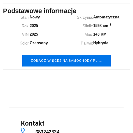
Podstawowe informacje
Nowy
Automatyczna
Stan:
Skrzynia:
3
2025
1598 cm
Rok:
Silnik:
2025
143 KM
VIN:
Moc:
Czerwony
Hybryda
Kolor:
Paliwo:
ZOBACZ WIĘCEJ NA SAMOCHODY.PL →
Nissan Juke
Kontakt
683242834