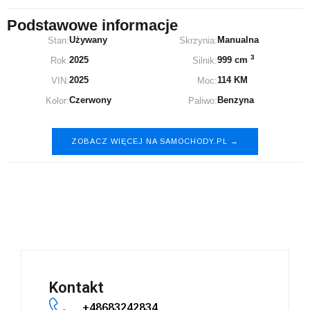
Podstawowe informacje
Używany
Manualna
Stan:
Skrzynia:
3
2025
999 cm
Rok:
Silnik:
2025
114 KM
VIN:
Moc:
Czerwony
Benzyna
Kolor:
Paliwo:
ZOBACZ WIĘCEJ NA SAMOCHODY.PL →
Nissan Juke
Kontakt
+48683242834