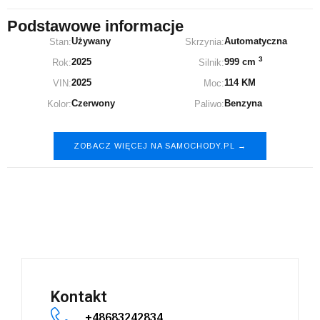
Podstawowe informacje
Używany
Automatyczna
Stan:
Skrzynia:
3
2025
999 cm
Rok:
Silnik:
2025
114 KM
VIN:
Moc:
Czerwony
Benzyna
Kolor:
Paliwo:
ZOBACZ WIĘCEJ NA SAMOCHODY.PL →
Nissan Juke
Kontakt
+48683242834