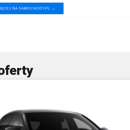
IĘCEJ NA SAMOCHODY.PL →
n Primastar
oferty