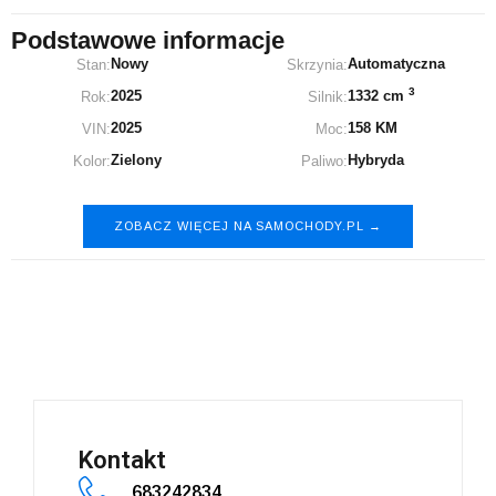
Podstawowe informacje
Nowy
Automatyczna
Stan:
Skrzynia:
3
2025
1332 cm
Rok:
Silnik:
2025
158 KM
VIN:
Moc:
Zielony
Hybryda
Kolor:
Paliwo:
ZOBACZ WIĘCEJ NA SAMOCHODY.PL →
Nissan Qashqai
Kontakt
683242834