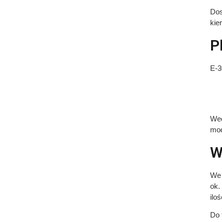
Dos
kie
P
E-3
Wed
mod
W
We 
ok.
ilo
Do 