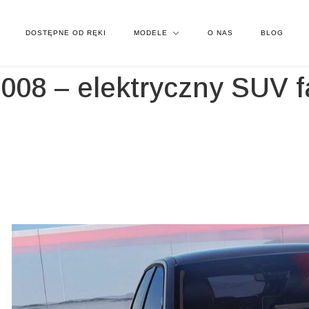
DOSTĘPNE OD RĘKI
MODELE
O NAS
BLOG
08 – elektryczny SUV f