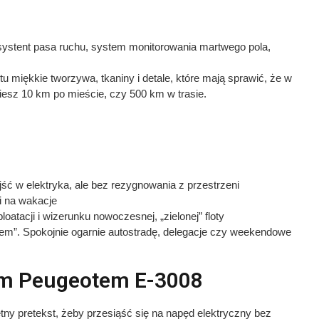
stent pasa ruchu, system monitorowania martwego pola,
tu miękkie tworzywa, tkaniny i detale, które mają sprawić, że w
iesz 10 km po mieście, czy 500 km w trasie.
jść w elektryka, ale bez rezygnowania z przestrzeni
i na wakacje
atacji i wizerunku nowoczesnej, „zielonej” floty
kiem”. Spokojnie ogarnie autostradę, delegacje czy weekendowe
ym Peugeotem E-3008
ny pretekst, żeby przesiąść się na napęd elektryczny bez