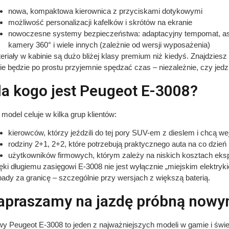
nowa, kompaktowa kierownica z przyciskami dotykowymi
możliwość personalizacji kafelków i skrótów na ekranie
nowoczesne systemy bezpieczeństwa: adaptacyjny tempomat, asy
kamery 360° i wiele innych (zależnie od wersji wyposażenia)
eriały w kabinie są dużo bliżej klasy premium niż kiedyś. Znajdziesz 
ie będzie po prostu przyjemnie spędzać czas – niezależnie, czy jedz
la kogo jest Peugeot E-3008?
 model celuje w kilka grup klientów:
kierowców, którzy jeździli do tej pory SUV-em z dieslem i chcą we
rodziny 2+1, 2+2, które potrzebują praktycznego auta na co dzień 
użytkowników firmowych, którym zależy na niskich kosztach eksplo
ęki długiemu zasięgowi E-3008 nie jest wyłącznie „miejskim elektry
ady za granicę – szczególnie przy wersjach z większą baterią.
apraszamy na jazdę próbną now
y Peugeot E-3008 to jeden z najważniejszych modeli w gamie i świet