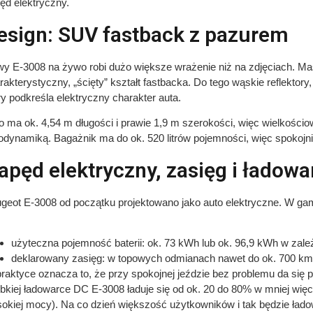
ęd elektryczny.
esign: SUV fastback z pazurem
y E-3008 na żywo robi dużo większe wrażenie niż na zdjęciach. Maska
rakterystyczny, „ścięty” kształt fastbacka. Do tego wąskie reflektory, p
ry podkreśla elektryczny charakter auta.
o ma ok. 4,54 m długości i prawie 1,9 m szerokości, więc wielkoś
odynamiką. Bagażnik ma do ok. 520 litrów pojemności, więc spokojni
apęd elektryczny, zasięg i ładowa
geot E-3008 od początku projektowano jako auto elektryczne. W gam
użyteczna pojemność baterii: ok. 73 kWh lub ok. 96,9 kWh w zależ
deklarowany zasięg: w topowych odmianach nawet do ok. 700 k
raktyce oznacza to, że przy spokojnej jeździe bez problemu da się 
bkiej ładowarce DC E-3008 ładuje się od ok. 20 do 80% w mniej więc
okiej mocy). Na co dzień większość użytkowników i tak będzie ład