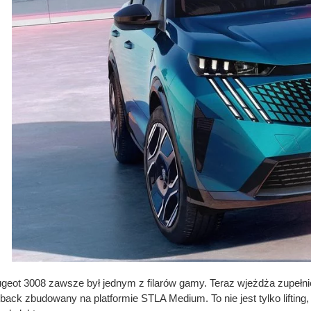
geot 3008 zawsze był jednym z filarów gamy. Teraz wjeżdża zupełn
tback zbudowany na platformie STLA Medium. To nie jest tylko lifting