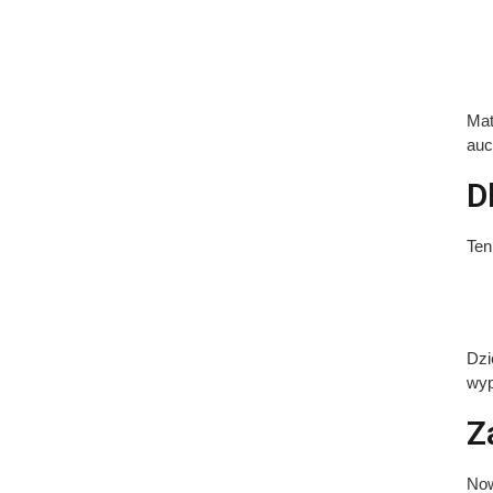
Mat
auc
D
Ten
Dzi
wyp
Z
Now