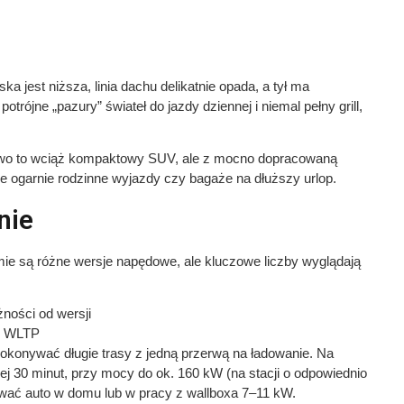
 jest niższa, linia dachu delikatnie opada, a tył ma
otrójne „pazury” świateł do jazdy dziennej i niemal pełny grill,
ciowo to wciąż kompaktowy SUV, ale z mocno dopracowaną
e ogarnie rodzinne wyjazdy czy bagaże na dłuższy urlop.
nie
ie są różne wersje napędowe, ale kluczowe liczby wyglądają
ności od wersji
m WLTP
pokonywać długie trasy z jedną przerwą na ładowanie. Na
ej 30 minut, przy mocy do ok. 160 kW (na stacji o odpowiednio
ować auto w domu lub w pracy z wallboxa 7–11 kW.