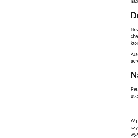
nap
D
Now
cha
któ
Aut
aer
N
Peu
tak:
W p
szy
wys