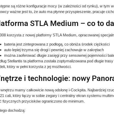
tępne są różne konfiguracje mocy (w zależności od rynku), w tym w
rowcy ważne jest to, że auto ma płynne przyspieszenie, pracuje cicho 
latforma STLA Medium – co to da
008 korzysta z nowej platformy STLA Medium, opracowanej specjalnie
bateria jest zintegrowana z podłogą, co obniża środek ciężkości
auto lepiej trzyma się drogi i pewniej zachowuje w zakrętach
można zaoferować długie zasięgi przy sensownej pojemności bater
ług Stellantis ta platforma została zoptymalizowana pod długie trasy 
eli, który w pełni korzysta z jej możliwości.
nętrze i technologie: nowy Panor
wnętrzu mamy całkowicie nową odsłonę i-Cockpita. Najbardziej rzuc
 21 cali, który łączy w sobie zegary i centralny ekran systemu multi
ść fizycznych przycisków ograniczono do minimum.
tego dochodzą: