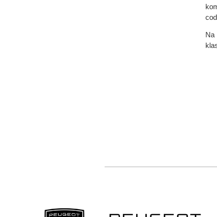
kom
cod
Na 
kla