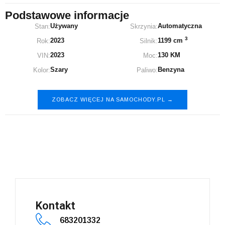
Podstawowe informacje
Używany
Automatyczna
Stan:
Skrzynia:
3
2023
1199 cm
Rok:
Silnik:
2023
130 KM
VIN:
Moc:
Szary
Benzyna
Kolor:
Paliwo:
ZOBACZ WIĘCEJ NA SAMOCHODY.PL →
Opel Grandland
Kontakt
683201332