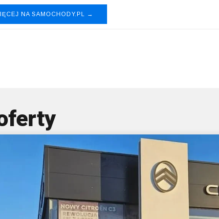
IĘCEJ NA SAMOCHODY.PL →
eot 3008
oferty