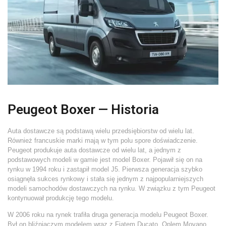
Peugeot Boxer — Historia
Auta dostawcze są podstawą wielu przedsiębiorstw od wielu lat.
Również francuskie marki mają w tym polu spore doświadczenie.
Peugeot produkuje auta dostawcze od wielu lat, a jednym z
podstawowych modeli w gamie jest model Boxer. Pojawił się on na
rynku w 1994 roku i zastąpił model J5. Pierwsza generacja szybko
osiągnęła sukces rynkowy i stała się jednym z najpopularniejszych
modeli samochodów dostawczych na rynku. W związku z tym Peugeot
kontynuował produkcję tego modelu.
W 2006 roku na rynek trafiła druga generacja modelu
Peugeot Boxer
.
Był on bliźniaczym modelem wraz z Fiatem Ducato, Oplem Movano