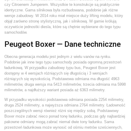
czy Citroenem Jumperem. Wszystkie te konstrukcje są praktycznie
identyczne. Gama silnikowa była rozbudowana, podobnie jak różne
wersje zabudowy. W 2014 roku miał miejsce duży lifting modelu, który
objął zarówno stronę stylistyczną, jak i silnikową. W gamie królują
oczywiście jednostki diesla, które są chętnie wybierane do tego typu
samochodów.
Peugeot Boxer — Dane techniczne
Obecna generacja modelu jest jednym z wielu vanów na rynku.
Podobnie jak inne tego typu samochody posiada ogromną przestrzeń
ładunkową. W przypadku zabudowy typu bus, Peugeot Boxer jest
dostępny w 4 wersjach różniących się długością i 3 wersjach
różniących się wysokością. Podstawowa odmiana ma długość 4963
milimetrów, druga wersja ma 5413 milimetrów, trzecia odmiana ma 5998
milimetrów, a najdłuższy wariant posiada aż 6363 milimetry.
W przypadku wysokości podstawowa odmiana posiada 2254 milimetry,
druga 2524 milimetry, a najwyższa odmiana 2764 milimetry. Ładowność
poszczególnych wersji również różni się między sobą. Podstawowy
Boxer może zabrać nieco ponad tonę ładunku, podczas gdy najbardziej
pakowne odmiany mogą zabrać niemal dwie tony ładunku. Sama
przestrzeń ładunkowa może wynosić od ośmiu metrów sześciennych,