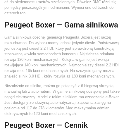
aż do siedemnastu metrów sześciennych. Również DMC różni się
pomiędzy poszczególnymi odmianami. Wynosi ono od trzech do
czterech ton.
Peugeot Boxer — Gama silnikowa
Gama silnikowa obecnej generacji Peugeota Boxera jest raczej
rozbudowana. Do wyboru mamy jednak jedynie diesle. Podstawową
jednostką jest diesel 2.2 HDI, który jest sprawdzoną konstrukcją
stosowaną w wielu samochodach koncernu. Najsłabsza odmiana
rozwija 120 koni mechanicznych. Kolejna w gamie jest wersja
rozwijająca 140 koni mechanicznych. Najmocniejszy diesel 2.2 HDI
rozwija moc 165 koni mechanicznych. Na szczycie gamy można
znaleźć silnik 3.0 HDI, który rozwija aż 180 koni mechanicznych.
Niezależnie od silnika, można go połączyć z 6-biegową skrzynią
manualną lub z automatem. W gamie silnikowej dostępny jest także
napęd elektryczny. Model z takim silnikiem ma oznaczenie e-Boxer.
Jest dostępny ze skrzynią automatyczną i zapewnia zasięg na
poziomie od 117 do 278 kilometrów. Moc maksymalna odmian
elektrycznych to 120 koni mechanicznych.
Peugeot Boxer — Cennik