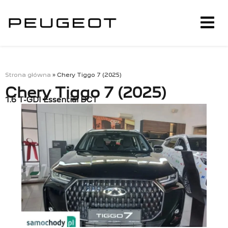
Strona główna
»
Chery Tiggo 7 (2025)
Chery Tiggo 7 (2025)
1.6 T-GDI Essential DCT