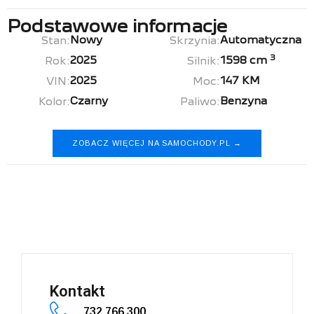
Podstawowe informacje
Nowy
Automatyczna
Stan:
Skrzynia:
3
2025
1598 cm
Rok:
Silnik:
2025
147 KM
VIN:
Moc:
Czarny
Benzyna
Kolor:
Paliwo:
ZOBACZ WIĘCEJ NA SAMOCHODY.PL →
Chery Tiggo 7
Kontakt
732 766 300