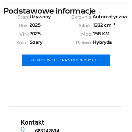
Podstawowe informacje
Używany
Automatyczna
Stan:
Skrzynia:
3
2025
1332 cm
Rok:
Silnik:
2025
158 KM
VIN:
Moc:
Szary
Hybryda
Kolor:
Paliwo:
ZOBACZ WIĘCEJ NA SAMOCHODY.PL →
Nissan Qashqai
Kontakt
683242834