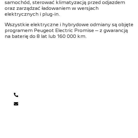
samochód, sterować klimatyzacją przed odjazdem
oraz zarządzać ładowaniem w wersjach
elektrycznych i plug-in.
Wszystkie elektryczne i hybrydowe odmiany są objęte
programem Peugeot Electric Promise – z gwarancją
na baterię do 8 lat lub 160 000 km.
Szukasz samochodu?
Skontaktuj się z naszym doradcą!
68 320 13 32
fialkowscy@fialkowscy.pl