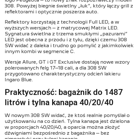
logo Peugeota – to nowy znak rozpoznawczy modeli
308. Powyżej biegnie świetlny „łuk”, który łączy grill z
reflektorami i optycznie poszerza auto.
Reflektory korzystają z technologii Full LED, a w
wyższych wersjach – z matrycowej Matrix LED.
Sygnatura świetlna z trzema smukłymi „pazurami”
LED jest obecna z przodu i z tyłu, dzięki czemu 308
SW widać z daleka i trudno go pomylić z jakimkolwiek
innym kombi w segmencie C.
Wersje Allure, GT i GT Exclusive dostają nowe wzory
polerowanych felg 17–18 cali, a dla 308 SW
przygotowano charakterystyczny odcień lakieru
Ingaro Blue.
Praktyczność: bagażnik do 1487
litrów i tylna kanapa 40/20/40
W nowym 308 SW widać, że ktoś realnie pomyślał o
użytkowaniu na co dzień. Tylna kanapa jest dzielona
w proporcjach 40/20/40, a oparcia można złożyć
dźwigniami bezpośrednio z bagażnika – bez