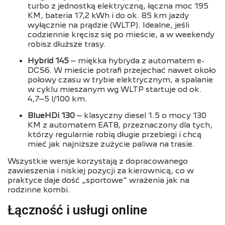
turbo z jednostką elektryczną, łączna moc 195
KM, bateria 17,2 kWh i do ok. 85 km jazdy
wyłącznie na prądzie (WLTP). Idealne, jeśli
codziennie kręcisz się po mieście, a w weekendy
robisz dłuższe trasy.
Hybrid 145
– miękka hybryda z automatem e-
DCS6. W mieście potrafi przejechać nawet około
połowy czasu w trybie elektrycznym, a spalanie
w cyklu mieszanym wg WLTP startuje od ok.
4,7–5 l/100 km.
BlueHDi 130
– klasyczny diesel 1.5 o mocy 130
KM z automatem EAT8, przeznaczony dla tych,
którzy regularnie robią długie przebiegi i chcą
mieć jak najniższe zużycie paliwa na trasie.
Wszystkie wersje korzystają z dopracowanego
zawieszenia i niskiej pozycji za kierownicą, co w
praktyce daje dość „sportowe” wrażenia jak na
rodzinne kombi.
Łączność i usługi online