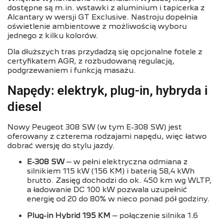
dostępne są m.in. wstawki z aluminium i tapicerka z
Alcantary w wersji GT Exclusive. Nastroju dopełnia
oświetlenie ambientowe z możliwością wyboru
jednego z kilku kolorów.
Dla dłuższych tras przydadzą się opcjonalne fotele z
certyfikatem AGR, z rozbudowaną regulacją,
podgrzewaniem i funkcją masażu.
Napędy: elektryk, plug-in, hybryda i
diesel
Nowy Peugeot 308 SW (w tym E-308 SW) jest
oferowany z czterema rodzajami napędu, więc łatwo
dobrać wersję do stylu jazdy.
E-308 SW
– w pełni elektryczna odmiana z
silnikiem 115 kW (156 KM) i baterią 58,4 kWh
brutto. Zasięg dochodzi do ok. 450 km wg WLTP,
a ładowanie DC 100 kW pozwala uzupełnić
energię od 20 do 80% w nieco ponad pół godziny.
Plug-in Hybrid 195 KM
– połączenie silnika 1.6